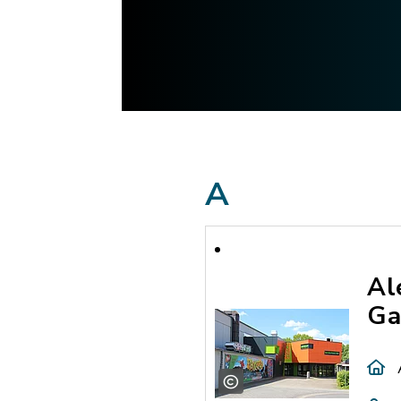
A
Al
Ga