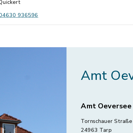
Quickert
04630 936596
Amt Oev
Amt Oeversee
Tornschauer Straße 
24963 Tarp