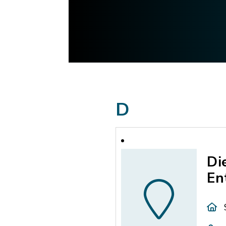
D
Di
En