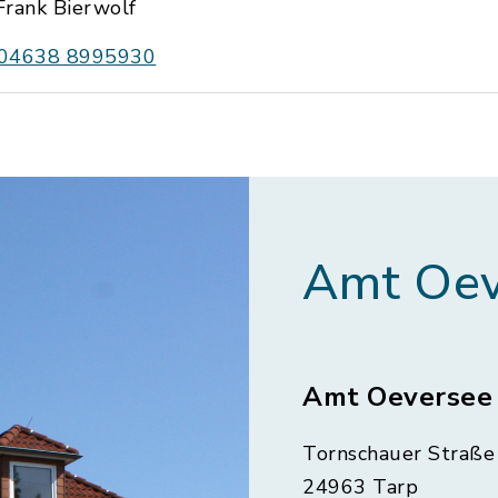
Frank Bierwolf
04638 8995930
Amt Oev
Amt Oeversee
Tornschauer Straße 
24963 Tarp