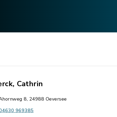
erck, Cathrin
Ahornweg 8, 24988 Oeversee
04630 969385