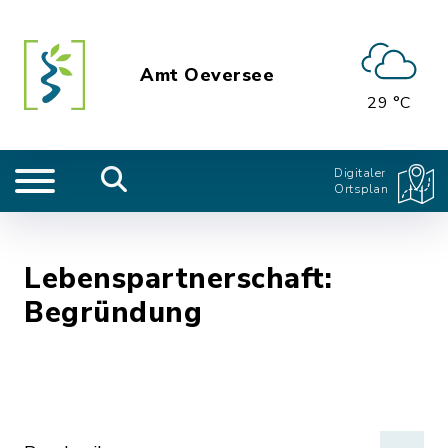
Amt Oeversee
29 °C
Digitaler
Ortsplan
Lebenspartnerschaft:
Begründung