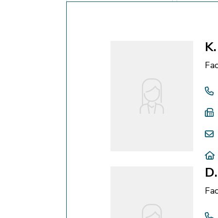
K.
Fac
D
Fac