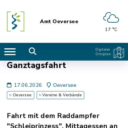
Amt Oeversee
17 °C
Digitaler
Ortsplan
Ganztagsfahrt
17.06.2026
Oeversee
Oeversee
Vereine & Verbände
Fahrt mit dem Raddampfer
"Schleiprinzess", Mittagessen an