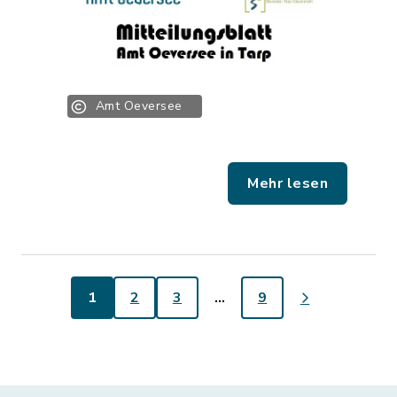
Amt Oeversee
Mehr lesen
1
2
3
…
9