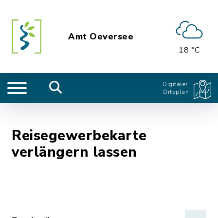
Amt Oeversee
18 °C
Digitaler
Ortsplan
Reisegewerbekarte
verlängern lassen