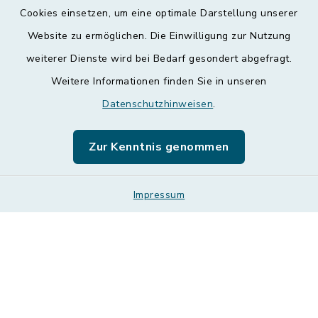
Kontakt
Cookies einsetzen, um eine optimale Darstellung unserer
Website zu ermöglichen. Die Einwilligung zur Nutzung
Barrierefreiheit
weiterer Dienste wird bei Bedarf gesondert abgefragt.
Weitere Informationen finden Sie in unseren
Datenschutz
Datenschutzhinweisen
.
Impressum
Zur Kenntnis genommen
Leichte Sprache
Sitemap
Impressum
Cookie-Einstellungen