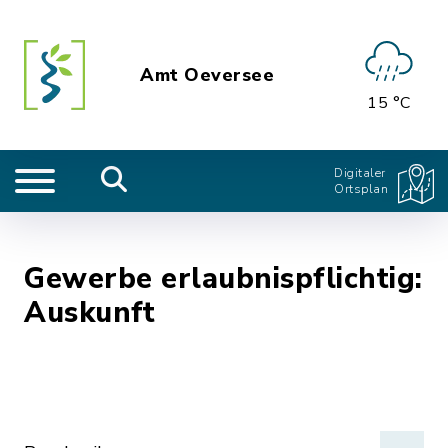
Amt Oeversee
15 °C
Digitaler
Ortsplan
Gewerbe erlaubnispflichtig:
Auskunft