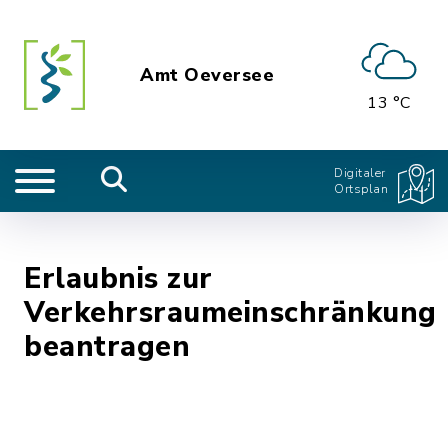
Amt Oeversee
13 °C
Digitaler
Ortsplan
Erlaubnis zur
Verkehrsraumeinschränkung
beantragen