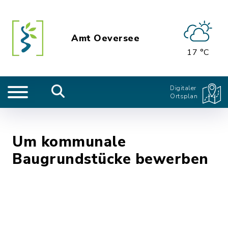
Amt Oeversee
17 °C
Digitaler
Ortsplan
Um kommunale
Baugrundstücke bewerben