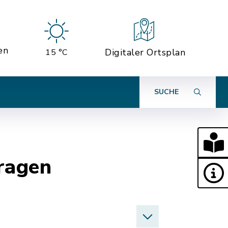
en
Digitaler Ortsplan
15 °C
SUCHE
ragen