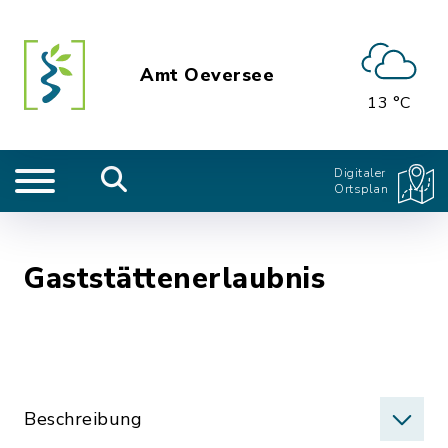
Amt Oeversee
13 °C
Digitaler
Ortsplan
Gaststättenerlaubnis
Beschreibung